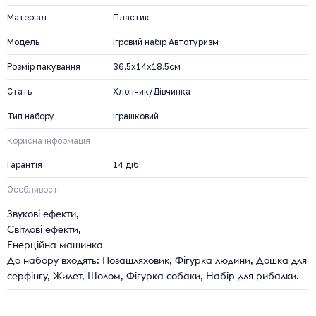
Матеріал
Пластик
Модель
Ігровий набір Автотуризм
Розмір пакування
36.5x14x18.5см
Стать
Хлопчик/Дівчинка
Тип набору
Іграшковий
Корисна інформація
Гарантія
14 діб
Особливості
Звукові ефекти,
Світлові ефекти,
Енерційна машинка
До набору входять: Позашляховик, Фігурка людини, Дошка для
серфінгу, Жилет, Шолом, Фігурка собаки, Набір для рибалки.