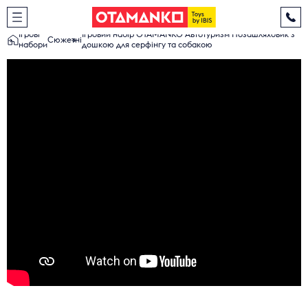
Ігрові
Ігровий набір OTAMANKO Автотуризм Позашляховик з
Сюжетні
набори
дошкою для серфінгу та собакою
Гаряча лінія
0 800 600 002
Електронна пошта
Каталог іграшок
otamanko.toys@gmail.com
Про бренд
Новини
Де купити
Співпраця