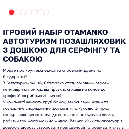
ІГРОВИЙ НАБІР OTAMANKO
АВТОТУРИЗМ ПОЗАШЛЯХОВИК
З ДОШКОЮ ДЛЯ СЕРФІНГУ ТА
СОБАКОЮ
Мрієте про круті експедиції та справжній драйв на
бездоріжжі?
З "Автотуризмом" від Otamanko стати головним героєм
неймовірних пригод: від гірських сплавів на каное до
професійної риболовлі - легко!
У комплекті чекають круті байки, велосипеди, човни та
повноцінне спорядження для кемпінгу. Рухлива фігурка
мандрівника легко керує джипом, тримає вудку чи весла,
роблячи гру максимально живою. Велика кількість аксесуарів
дозволяє щоразу створювати нові сценарії та розвивати уяву в