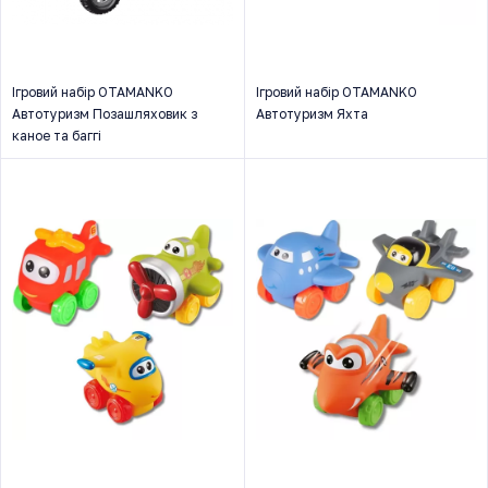
Ігровий набір OTAMANKO
Ігровий набір OTAMANKO
Автотуризм Позашляховик з
Автотуризм Яхта
каное та баггі