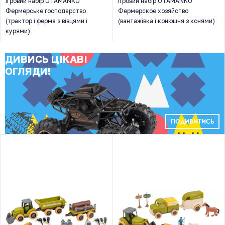
Ігровий набір OTAMANKO
Ігровий набір OTAMANKO
Фермерське господарство
Фермерское хозяйство
(трактор і ферма з вівцями і
(вантажівка і конюшня з конями)
курями)
ДИВИСЬ ЦІКАВІ
ОГЛЯДИ!
ПОДИВИТИСЬ