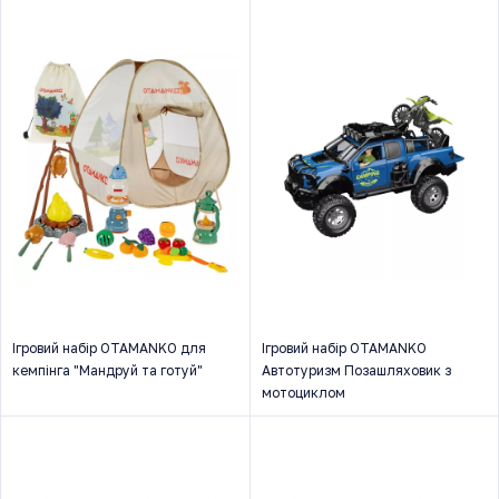
Ігровий набір OTAMANKO для
Ігровий набір OTAMANKO
кемпінга "Мандруй та готуй"
Автотуризм Позашляховик з
мотоциклом