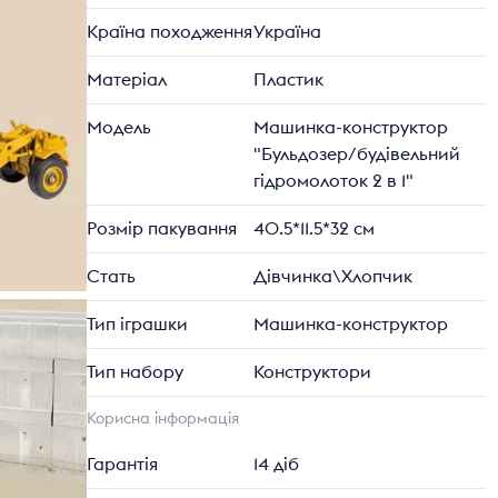
Країна походження
Україна
Матеріал
Пластик
Модель
Машинка-конструктор
"Бульдозер/будівельний
гідромолоток 2 в 1"
Розмір пакування
40.5*11.5*32 см
Стать
Дівчинка\Хлопчик
Тип іграшки
Машинка-конструктор
Тип набору
Конструктори
Корисна інформація
Гарантія
14 діб