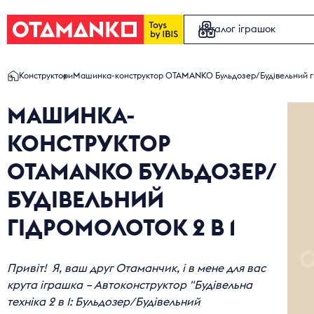
Каталог іграшок
Конструктори
Машинка-конструктор OTAMANKO Бульдозер/Будівельний гід
ЕЛЕКТРИЧНА
МАШИНКА-
КОНСТРУКТОР
ІГРАШКИ НА 
OTAMANKO БУЛЬДОЗЕР/
ІГРОВІ НАБО
БУДІВЕЛЬНИЙ
ГІДРОМОЛОТОК 2 В 1
КОНСТРУКТ
Привіт! Я, ваш друг Отаманчик, і в мене для вас
ІГРАШКОВІ 
крута іграшка – Автоконструктор "Будівельна
техніка 2 в 1: Бульдозер/Будівельний