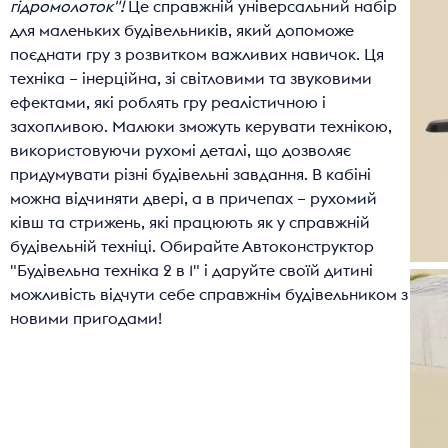
ІГРАШКОВА З
гідромолоток"!
Це справжній універсальний набір
для маленьких будівельників, який допоможе
поєднати гру з розвитком важливих навичок. Ця
БАСЕЙНИ
техніка – інерційна, зі світловими та звуковими
ефектами, які роблять гру реалістичною і
ІГРИ НА СВІ
захопливою. Малюки зможуть керувати технікою,
використовуючи рухомі деталі, що дозволяє
придумувати різні будівельні завдання. В кабіні
АВТОПРИГО
можна відчиняти двері, а в причепах – рухомий
ківш та стрижень, які працюють як у справжній
будівельній техніці. Обирайте Автоконструктор
"Будівельна техніка 2 в 1" і даруйте своїй дитині
можливість відчути себе справжнім будівельником з
новими пригодами!