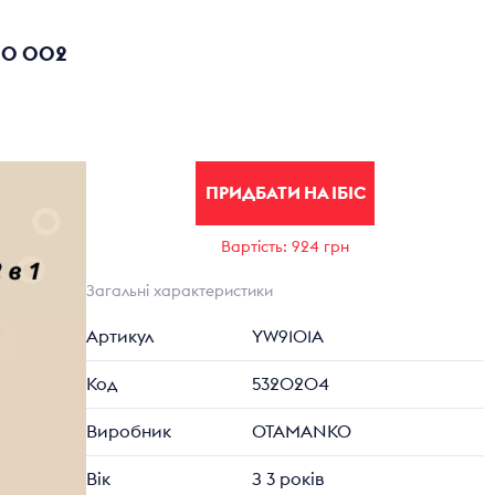
00 002
ПРИДБАТИ НА ІБІС
Вартість: 924 грн
Загальні характеристики
Артикул
YW9101A
Код
5320204
Виробник
OTAMANKO
Вік
З 3 років