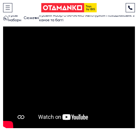
Ігрові
Ігровий набір OTAMANKO Автотуризм Позашляховик з
Сюжетні
набори
каное та баггі
Гаряча лінія
0 800 600 002
Електронна пошта
Каталог іграшок
otamanko.toys@gmail.com
Про бренд
Новини
Де купити
Співпраця