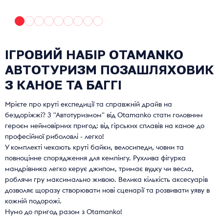
ІГРОВИЙ НАБІР OTAMANKO
АВТОТУРИЗМ ПОЗАШЛЯХОВИК
З КАНОЕ ТА БАГГІ
Мрієте про круті експедиції та справжній драйв на
бездоріжжі? З "Автотуризмом" від Otamanko стати головним
героєм неймовірних пригод: від гірських сплавів на каное до
професійної риболовлі - легко!
У комплекті чекають круті байки, велосипеди, човни та
повноцінне спорядження для кемпінгу. Рухлива фігурка
мандрівника легко керує джипом, тримає вудку чи весла,
роблячи гру максимально живою. Велика кількість аксесуарів
дозволяє щоразу створювати нові сценарії та розвивати уяву в
кожній подорожі.
Нумо до пригод разом з Otamanko!